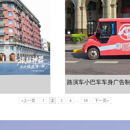
路演车小巴车车身广告
«上一页
1
2
3
4
...
18
下一页»